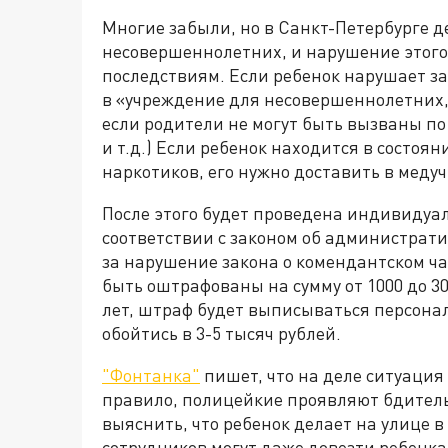
Многие забыли, но в Санкт-Петербурге д
несовершеннолетних, и нарушение этого
последствиям. Если ребенок нарушает зак
в «учреждение для несовершеннолетних
если родители не могут быть вызваны по
и т.д.) Если ребенок находится в состо
наркотиков, его нужно доставить в меду
После этого будет проведена индивидуа
соответствии с законом об администрат
за нарушение закона о комендантском ч
быть оштрафованы на сумму от 1000 до 30
лет, штраф будет выписываться персона
обойтись в 3-5 тысяч рублей.
"Фонтанка"
пишет, что на деле ситуация
правило, полицейкие проявляют бдитель
выяснить, что ребенок делает на улице 
сотрудников могут даже довезти ребенка 