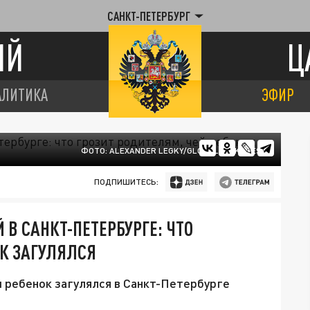
САНКТ-ПЕТЕРБУРГ
ИЙ
Ц
АЛИТИКА
ЭФИР
ФОТО: ALEXANDER LEGKY/GLOBALLOOKPRESS
ПОДПИШИТЕСЬ:
В САНКТ-ПЕТЕРБУРГЕ: ЧТО
ОК ЗАГУЛЯЛСЯ
й ребенок загулялся в Санкт-Петербурге