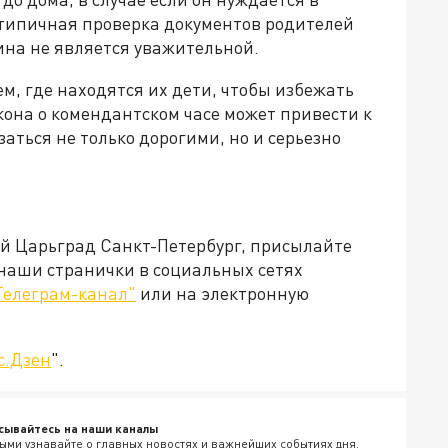
 типичная проверка документов родителей
чина не является уважительной.
ем, где находятся их дети, чтобы избежать
она о комендантском часе может привести к
аться не только дорогими, но и серьезно
ей Царьград Санкт-Петербург, присылайте
 наши странички в социальных сетях
Телеграм-канал"
или на электронную
с.Дзен
".
сывайтесь на наши каналы
ыми узнавайте о главных новостях и важнейших событиях дня.