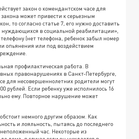
ействует закон о комендантском часе для
 закона может привести к серьезным
он, то согласно статье 7, его нужно доставить
, нуждающихся в социальной реабилитации»,
 телефону (нет телефона, ребенок забыл номер
янии опьянения или под воздействием
чреждение.
льная профилактическая работа. В
ивных правонарушениях в Санкт-Петербурге,
асе для несовершеннолетних родители могут
00 рублей. Если ребенку уже исполнилось 16
льно ему. Повторное нарушение может
 обстоит немного другим образом. Как
ность и лояльность, пытаясь до последнего
в неположенный час. Некоторые из
до дома, в случае если он нуждается в