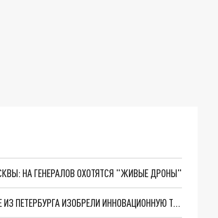
ОСКВЫ: НА ГЕНЕРАЛОВ ОХОТЯТСЯ "ЖИВЫЕ ДРОНЫ"
ОСТАНОВИТЬ КРОВЬ ЗА ОДНУ МИНУТУ: УЧЁНЫЕ ИЗ ПЕТЕРБУРГА ИЗОБРЕЛИ ИННОВАЦИОННУЮ ТКАНЬ ИЗ ХИТОЗАНА