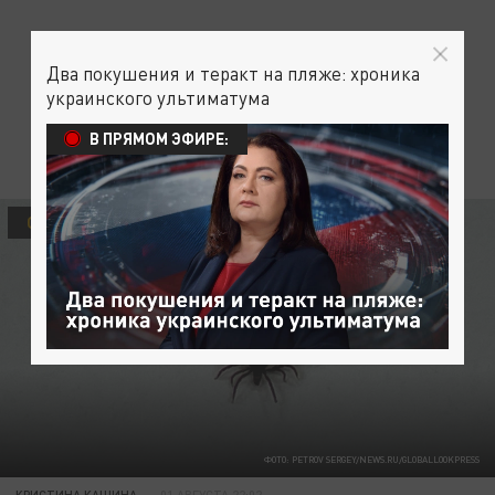
Два покушения и теракт на пляже: хроника
украинского ультиматума
В ПРЯМОМ ЭФИРЕ:
ОБЩЕСТВО
ФОТО: PETROV SERGEY/NEWS.RU/GLOBALLOOKPRESS
КРИСТИНА КАШИНА
01 АВГУСТА 22:02