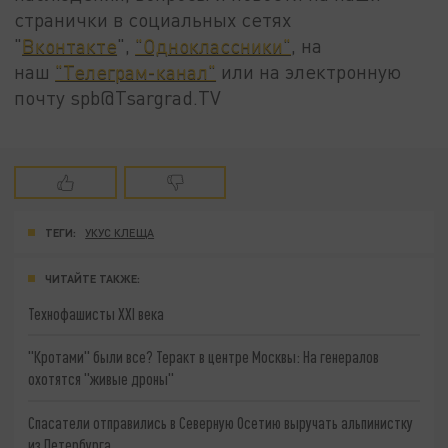
странички в социальных сетях
"
Вконтакте
",
"Одноклассники"
, на
наш
"Телеграм-канал"
или на электронную
почту spb@Tsargrad.TV
ТЕГИ:
УКУС КЛЕЩА
ЧИТАЙТЕ ТАКЖЕ:
Технофашисты XXI века
"Кротами" были все? Теракт в центре Москвы: На генералов
охотятся "живые дроны"
Спасатели отправились в Северную Осетию выручать альпинистку
из Петербурга