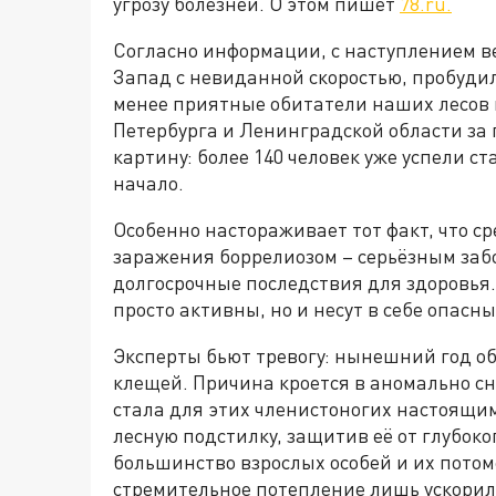
угрозу болезней. О этом пишет
78.ru.
Согласно информации, с наступлением ве
Запад с невиданной скоростью, пробудил
менее приятные обитатели наших лесов 
Петербурга и Ленинградской области за
картину: более 140 человек уже успели ст
начало.
Особенно настораживает тот факт, что с
заражения боррелиозом – серьёзным заб
долгосрочные последствия для здоровья. 
просто активны, но и несут в себе опасн
Эксперты бьют тревогу: нынешний год о
клещей. Причина кроется в аномально сн
стала для этих членистоногих настоящи
лесную подстилку, защитив её от глубок
большинство взрослых особей и их потом
стремительное потепление лишь ускорил