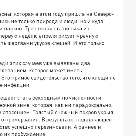
сны, которая в этом году пришла на Северо-
ись не только природа и люди, но и куда
и парков. Тревожная статистика из
 первую неделю апреля рисует мрачную
ать жертвами укусов клещей. И это только
реди этих случаев уже выявлены два
олеванием, которое может иметь
Это прямое свидетельство того, что клещи не
ые инфекции.
бещает стать рекордным по численности
ежной зиме, которая, как ни парадоксально,
м спасением. Толстый снежный покров укрыл
ого промерзания. В результате, подавляющее
ство успешно перезимовали. А раннее и
о их пробуждение.