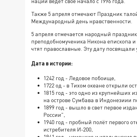
нации ведёт своё начало с 1996 года.
Также 5 апреля отмечают Праздник тало
Международный день нравственности.
5 апреля отмечается народный праздник 
преподобномученика Никона епископа и е
чтят православные. Эту дату посвящали 
Дата в истории:
1242 год - Ледовое побоище,
1722 од - в Тихом океане открыли о
1815 год - это одно из крупнейших 
на острове Сумбава в Индонезиии по
1899 год - вышло в свет первое изд
России",
1940 год - пробный полёт первого о
истребителя И-200,
1941 год - немецкие и итальянские 