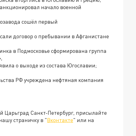
санкционировал начало военной
втозавода сошёл первый
исали договор о пребывании в Афганистане
бинка в Подмосковье сформирована группа
,
ъявила о выходе из состава Югославии;
льства РФ учреждена нефтяная компания
ей Царьград Санкт-Петербург, присылайте
нашу страничку в "
Вконтакте
" или на