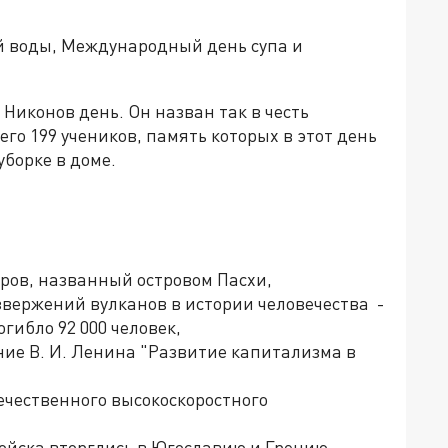
й воды, Международный день супа и
Никонов день. Он назван так в честь
го 199 учеников, память которых в этот день
уборке в доме.
стров, названный островом Пасхи,
извержений вулканов в истории человечества -
гибло 92 000 человек,
ание В. И. Ленина "Развитие капитализма в
течественного высокоскоростного
войска вторглись в Югославию и Грецию,