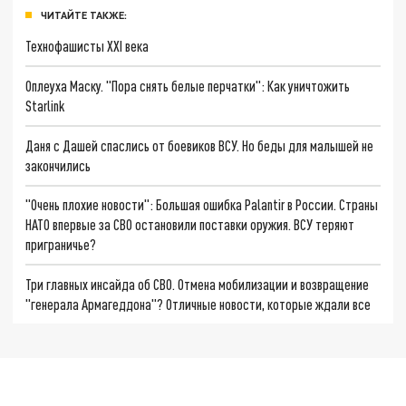
ЧИТАЙТЕ ТАКЖЕ:
Технофашисты XXI века
Оплеуха Маску. "Пора снять белые перчатки": Как уничтожить
Starlink
Даня с Дашей спаслись от боевиков ВСУ. Но беды для малышей не
закончились
"Очень плохие новости": Большая ошибка Palantir в России. Страны
НАТО впервые за СВО остановили поставки оружия. ВСУ теряют
приграничье?
Три главных инсайда об СВО. Отмена мобилизации и возвращение
"генерала Армагеддона"? Отличные новости, которые ждали все