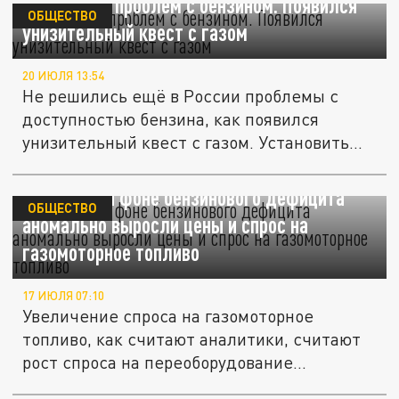
Мало было проблем с бензином. Появился
ОБЩЕСТВО
унизительный квест с газом
20 ИЮЛЯ 13:54
Не решились ещё в России проблемы с
доступностью бензина, как появился
унизительный квест с газом. Установить...
В Питере на фоне бензинового дефицита
ОБЩЕСТВО
аномально выросли цены и спрос на
газомоторное топливо
17 ИЮЛЯ 07:10
Увеличение спроса на газомоторное
топливо, как считают аналитики, считают
рост спроса на переоборудование...