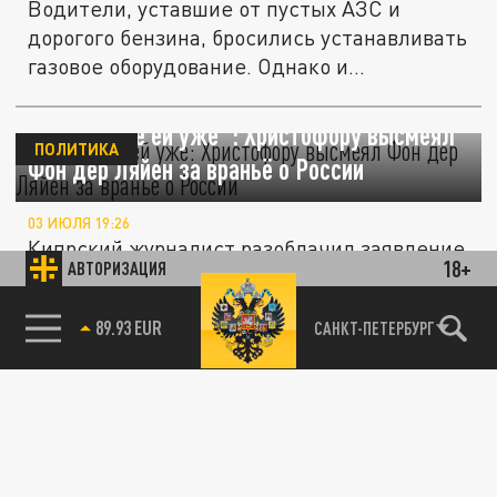
Водители, уставшие от пустых АЗС и
дорогого бензина, бросились устанавливать
газовое оборудование. Однако и...
"Объясните ей уже": Христофору высмеял
ПОЛИТИКА
Фон дер Ляйен за враньё о России
03 ИЮЛЯ 19:26
Кипрский журналист разоблачил заявление
18+
АВТОРИЗАЦИЯ
Урсулы фон дер Ляйен, будто Европа стала
жертвой энергетического...
85.64 BRENT
САНКТ-ПЕТЕРБУРГ
Взгляд: Трубы «Северного потока» заставят
ПОЛИТИКА
Европу умолять о мире
28 ИЮНЯ 16:09
Экономический кризис в Европе