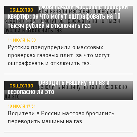
Газовые службы начали массовые проверки
ОБЩЕСТВО
квартир: за что могут оштрафовать на 10
тысяч рублей и отключить газ
11 ИЮЛЯ 16:00
Русских предупредили о массовых
проверках газовых плит: за что могут
оштрафовать и отключить газ.
Стоит ли переводить машину на газ и
ОБЩЕСТВО
безопасно ли это
10 ИЮЛЯ 17:51
Водители в России массово бросились
переводить машины на газ.