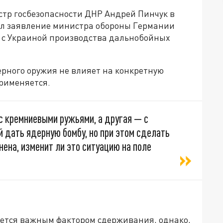
стр госбезопасности ДНР Андрей Пинчук в
л заявление министра обороны Германии
о с Украиной производства дальнобойных
ерного оружия не влияет на конкретную
применяется.
с кремниевыми ружьями, а другая — с
й дать ядерную бомбу, но при этом сделать
нена, изменит ли это ситуацию на поле
тается важным фактором сдерживания, однако,