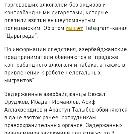
торговавших алкоголем без акцизов и
контрабандными сигаретами, которые
платили взятки вышеупомянутым
полицейским. Об этом
пишет
Telegram-канал
"Царьграда".
По информации следствия, азербайджанские
предприниматели обвиняются в "продаже
контрабандного алкоголя и табака, а также в
привлечении к работе нелегальных
мигрантов".
Задержанные азербайджанцы Вюсал
Оруджев, Ибадат Исмаилов, Асиф
Аллахвердиев и Арастун Талыбов обвиняются
в даче взяток ранее сотрудникам
правоохранительных органов. Задержанных
бизнесменов заключили под стражу до 9