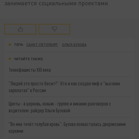
занимается социальными проектами.
ТЕГИ:
САНКТ-ПЕТЕРБУРГ
ОЛЬГА БУЗОВА
ЧИТАЙТЕ ТАКЖЕ:
Технофашисты XXI века
"Людей это просто бесит!": Кто и как создал миф о "высоких
зарплатах" в России
Цветы - в церковь, коньяк - группе и никаких разговоров с
водителем: райдер Ольги Бузовой
"Во мне течёт голубая кровь": Бузова похвасталась дворянскими
корнями