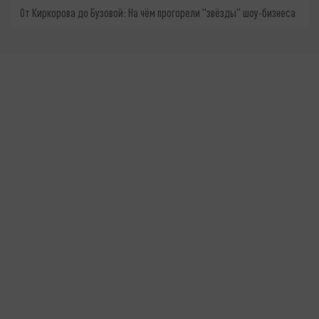
От Киркорова до Бузовой: На чём прогорели "звёзды" шоу-бизнеса