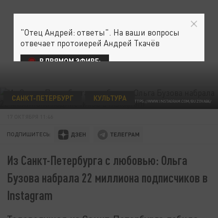
"Отец Андрей: ответы". На ваши вопросы
отвечает протоиерей Андрей Ткачёв
В ПРЯМОМ ЭФИРЕ:
САНКТ-ПЕТЕРБУРГ
КУЛЬТУРА
HTTPS://WWW.INSTAGRAM.COM/BUZOVA86/
17 ОКТЯБРЯ 11:46
ПОДПИШИТЕСЬ:
Из Санкт-Петербурга с любовью: Ольга
Бузова набрала 22 миллиона подписчиков в
Instagram