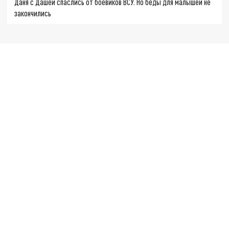
Даня с Дашей спаслись от боевиков ВСУ. Но беды для малышей не
закончились