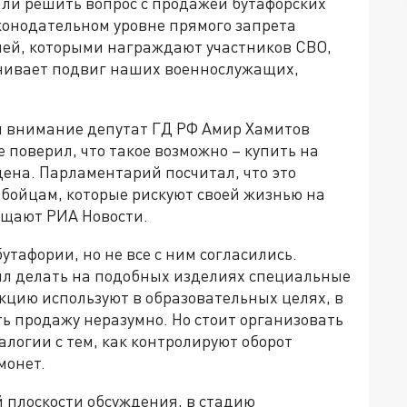
али решить вопрос с продажей бутафорских
конодательном уровне прямого запрета
лей, которыми награждают участников СВО,
ценивает подвиг наших военнослужащих,
л внимание депутат ГД РФ Амир Хамитов
е поверил, что такое возможно – купить на
ена. Парламентарий посчитал, что это
бойцам, которые рискуют своей жизнью на
бщают РИА Новости.
тафории, но не все с ним согласились.
л делать на подобных изделиях специальные
укцию используют в образовательных целях, в
ть продажу неразумно. Но стоит организовать
алогии с тем, как контролируют оборот
монет.
 плоскости обсуждения, в стадию