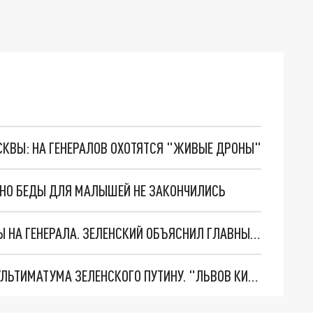
ОСКВЫ: НА ГЕНЕРАЛОВ ОХОТЯТСЯ "ЖИВЫЕ ДРОНЫ"
. НО БЕДЫ ДЛЯ МАЛЫШЕЙ НЕ ЗАКОНЧИЛИСЬ
"МЫ ВАС ЗАСТАВИМ": ЖУТКИЕ ДЕТАЛИ ОХОТЫ НА ГЕНЕРАЛА. ЗЕЛЕНСКИЙ ОБЪЯСНИЛ ГЛАВНЫЙ СМЫСЛ ТЕРАКТА В ЦЕНТРЕ МОСКВЫ
НОВОЕ МАСШТАБНЕЙШЕЕ НАСТУПЛЕНИЕ. ТРИ УЛЬТИМАТУМА ЗЕЛЕНСКОГО ПУТИНУ. "ЛЬВОВ КИМА" ПОСТАВЯТ НА ПВО? ГЛОБАЛЬНЫЙ ПРОРЫВ ПОД ЗАПОРОЖЬЕМ