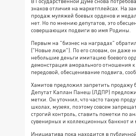
В Государственной Думе снова потребов
знаков отличия на маркетплейсах. На за
продаж муляжей боевых орденов и меда
нет. Но по мнению депутатов, это обес
совершающих подвиги во имя Родины.
Первым на "бизнес на наградах" обрати
("Новые люди"). По его словам, он даже н
небольшие деньги имитацию боевого орд
демонстрация аморального отношения к 
передовой, обесценивание подвига, соо
Хамитов предложил запретить продажу бу
Депутат Каплан Панеш (ЛДПР) предложи
метки. Он уточнил, что часто такую прод
школах, музеях, поэтому совсем запреща
строгий контроль, ставить пометки по ан
сувенирных и коллекционных банкнот и 
Инициатива пока находится в публичной