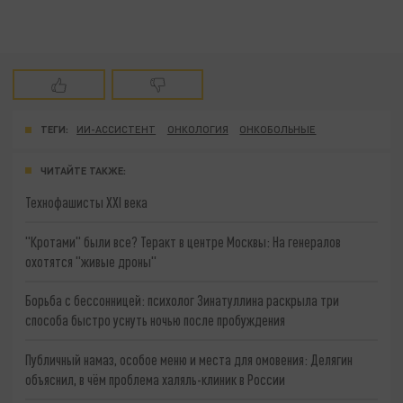
ТЕГИ:
ИИ-АССИСТЕНТ
ОНКОЛОГИЯ
ОНКОБОЛЬНЫЕ
ЧИТАЙТЕ ТАКЖЕ:
Технофашисты XXI века
"Кротами" были все? Теракт в центре Москвы: На генералов
охотятся "живые дроны"
Борьба с бессонницей: психолог Зинатуллина раскрыла три
способа быстро уснуть ночью после пробуждения
Публичный намаз, особое меню и места для омовения: Делягин
объяснил, в чём проблема халяль-клиник в России