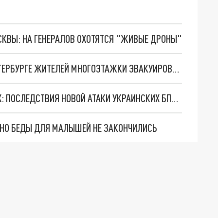
ОСКВЫ: НА ГЕНЕРАЛОВ ОХОТЯТСЯ "ЖИВЫЕ ДРОНЫ"
ОГРОМНАЯ ЯМА НАЧАЛА РАЗРАСТАТЬСЯ: В ПЕТЕРБУРГЕ ЖИТЕЛЕЙ МНОГОЭТАЖКИ ЭВАКУИРОВАЛИ ИЗ-ЗА ПРОСЕВШЕГО АСФАЛЬТА
ПОВРЕЖДЕНЫ ЛЭП, ВЫБИТЫ СТЁКЛА В ДОМАХ: ПОСЛЕДСТВИЯ НОВОЙ АТАКИ УКРАИНСКИХ БПЛА НА БЕЛГОРОДСКУЮ ОБЛАСТЬ
. НО БЕДЫ ДЛЯ МАЛЫШЕЙ НЕ ЗАКОНЧИЛИСЬ