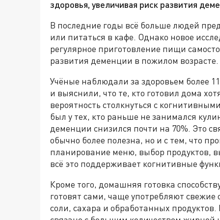
здоровья, увеличивая риск развития деме
В последние годы всё больше людей пред
или питаться в кафе. Однако новое иссл
регулярное приготовление пищи самосто
развития деменции в пожилом возрасте.
Учёные наблюдали за здоровьем более 1
и выяснили, что те, кто готовил дома хо
вероятность столкнуться с когнитивным
был у тех, кто раньше не занимался кули
деменции снизился почти на 70%. Это свя
обычно более полезна, но и с тем, что пр
планирование меню, выбор продуктов, в
всё это поддерживает когнитивные функ
Кроме того, домашняя готовка способств
готовят сами, чаще употребляют свежие 
соли, сахара и обработанных продуктов. 
связано с большим количеством жирной 