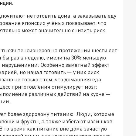
нции.
почитают не готовить дома, а заказывать еду
едование японских учёных показывает, что
ятельно может значительно снизить риск
1 тысяч пенсионеров на протяжении шести лет
тя бы раз в неделю, имели на 30% меньшую
и нарушениями. Особенно заметный эффект
нарией, но начал готовить — у них риск
зано не только с тем, что домашняя еда
оцесс приготовления стимулирует мозг:
ыполнение различных действий на кухне —
ции.
ует более здоровому питанию. Люди, которые
овощи и фрукты, а также избегают излишков
В то время как питание вне дома зачастую
и сладкой пищи, что негативно сказывается