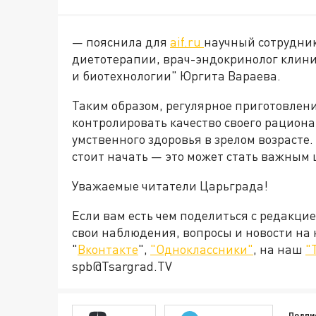
— пояснила для
aif.ru
научный сотрудник
диетотерапии, врач-эндокринолог клин
и биотехнологии" Юргита Вараева.
Таким образом, регулярное приготовлени
контролировать качество своего рацион
умственного здоровья в зрелом возрасте.
стоит начать — это может стать важным 
Уважаемые читатели Царьграда!
Если вам есть чем поделиться с редакци
свои наблюдения, вопросы и новости на
"
Вконтакте
",
"Одноклассники"
, на наш
"
spb@Tsargrad.TV
Подпи