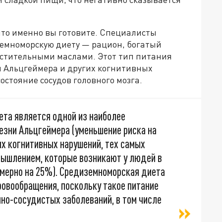
что именно вы готовите. Специалисты
емноморскую диету — рацион, богатый
астительными маслами. Этот тип питания
и Альцгеймера и других когнитивных
стояние сосудов головного мозга.
ета является одной из наиболее
езни Альцгеймера (уменьшение риска на
их когнитивных нарушений, тех самых
мышлением, которые возникают у людей в
имерно на 25%). Средиземноморская диета
ровообращения, поскольку такое питание
но-сосудистых заболеваний, в том числе