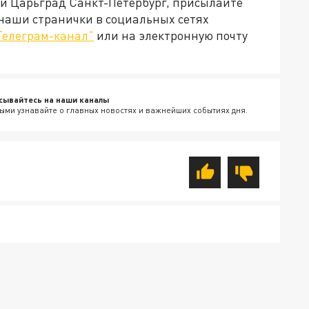
ей Царьград Санкт-Петербург, присылайте
 наши странички в социальных сетях
Телеграм-канал"
или на электронную почту
сывайтесь на наши каналы
ыми узнавайте о главных новостях и важнейших событиях дня.