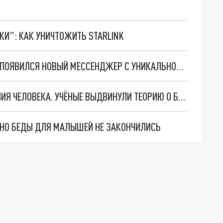
ТКИ": КАК УНИЧТОЖИТЬ STARLINK
ВХОД БЕЗ ИНТЕРНЕТА И РЕГИСТРАЦИИ: В СЕТИ ПОЯВИЛСЯ НОВЫЙ МЕССЕНДЖЕР С УНИКАЛЬНОЙ ЗАЩИТОЙ
СМЕРТЬ – НЕ ПОСЛЕДНИЙ ЭТАП СУЩЕСТВОВАНИЯ ЧЕЛОВЕКА. УЧЁНЫЕ ВЫДВИНУЛИ ТЕОРИЮ О БУДУЩЕМ ДЛЯ ДУШИ
. НО БЕДЫ ДЛЯ МАЛЫШЕЙ НЕ ЗАКОНЧИЛИСЬ