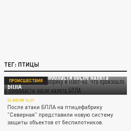
ТЕГ: ПТИЦЫ
Атака на птицефабрику и "Плот-40". Что
произошло в Ленобласти после налета
ПРОИСШЕСТВИЯ
БПЛА
24 ИЮЛЯ 16:27
После атаки БПЛА на птицефабрику
"Северная" представили новую систему
защиты объектов от беспилотников.