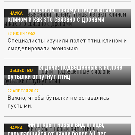
Ученые выяснили, почему птицы летают
НАУКА
клином и как это связано с дронами
22 ИЮЛЯ 19:52
Специалисты изучили полет птиц клином и
смоделировали экономию
Лайфхак для дачи: подвешенные к яблоне
ОБЩЕСТВО
бутылки отпугнут птиц
22 АПРЕЛЯ 20:07
Важно, чтобы бутылки не оставались
пустыми.
В Боливии открыт новый вид птицы,
НАУКА
скрывавшийся от науки более 60 лет