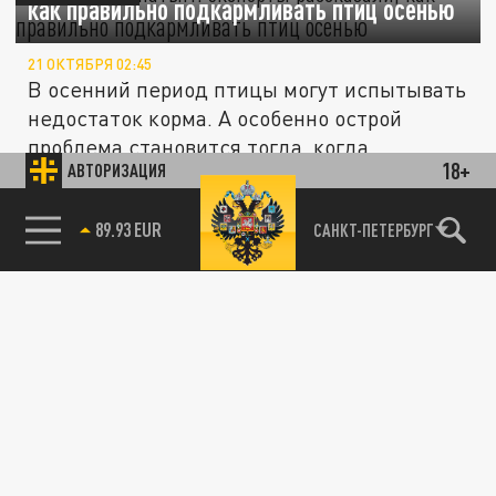
как правильно подкармливать птиц осенью
21 ОКТЯБРЯ 02:45
В осенний период птицы могут испытывать
недостаток корма. А особенно острой
проблема становится тогда, когда...
18+
АВТОРИЗАЦИЯ
Ученый Фарнсуорт: изменение поведения
89.93 EUR
ОБЩЕСТВО
САНКТ-ПЕТЕРБУРГ
птиц грозит гибелью человечества
07 ОКТЯБРЯ 14:31
Ученый-эколог Эндрю Фарнсуорт
предупреждает, что начавшееся
исчезновение птиц ставит под угрозу
будущее...
Черного лебедя выслали из британского
ОБЩЕСТВО
города за нападения на других птиц