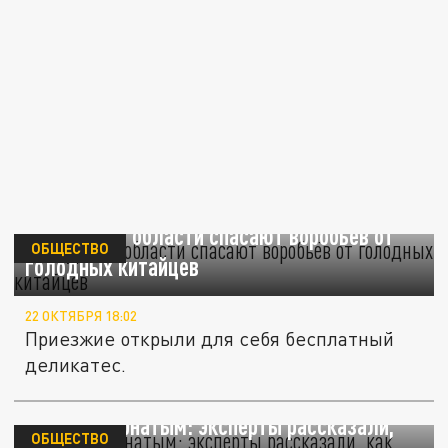
В Амурской области спасают воробьёв от
ОБЩЕСТВО
голодных китайцев
22 ОКТЯБРЯ 18:02
Приезжие открыли для себя бесплатный
деликатес.
Помощь пернатым: эксперты рассказали,
ОБЩЕСТВО