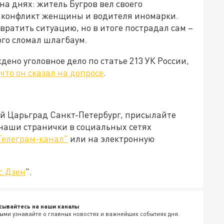
на днях: житель Бугров вел своего
ел конфликт женщины и водителя иномарки.
ратить ситуацию, но в итоге пострадал сам –
ого сломал шлагбаум.
ждено уголовное дело по статье 213 УК России,
,
что он сказал на допросе
.
ей Царьград Санкт-Петербург, присылайте
 наши странички в социальных сетях
Телеграм-канал"
или на электронную
с.Дзен
".
сывайтесь на наши каналы
ыми узнавайте о главных новостях и важнейших событиях дня.