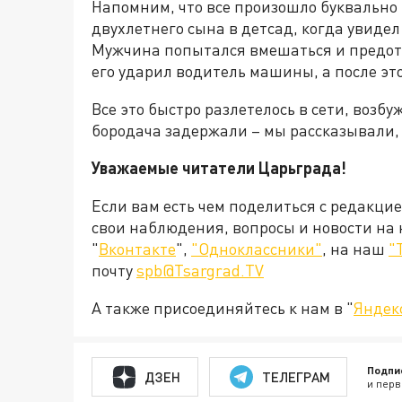
Напомним, что все произошло буквально 
двухлетнего сына в детсад, когда увид
Мужчина попытался вмешаться и предотв
его ударил водитель машины, а после эт
Все это быстро разлетелось в сети, возбу
бородача задержали – мы рассказывали
Уважаемые читатели Царьграда!
Если вам есть чем поделиться с редакци
свои наблюдения, вопросы и новости на
"
Вконтакте
",
"Одноклассники"
, на наш
"
почту
spb@Tsargrad.TV
А также присоединяйтесь к нам в "
Яндек
Подпи
ДЗЕН
ТЕЛЕГРАМ
и перв