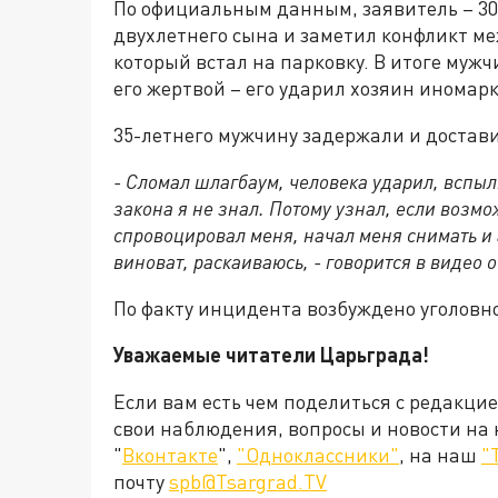
По официальным данным, заявитель – 30-
двухлетнего сына и заметил конфликт м
который встал на парковку. В итоге мужч
его жертвой – его ударил хозяин иномарк
35-летнего мужчину задержали и достави
- Сломал шлагбаум, человека ударил, вспыли
закона я не знал. Потому узнал, если возмо
спровоцировал меня, начал меня снимать и а
виноват, раскаиваюсь, - говорится в видео 
По факту инцидента возбуждено уголовное
Уважаемые читатели Царьграда!
Если вам есть чем поделиться с редакци
свои наблюдения, вопросы и новости на
"
Вконтакте
",
"Одноклассники"
, на наш
"
почту
spb@Tsargrad.TV