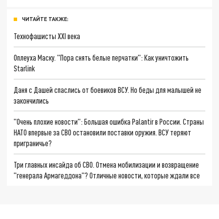
ЧИТАЙТЕ ТАКЖЕ:
Технофашисты XXI века
Оплеуха Маску. "Пора снять белые перчатки": Как уничтожить
Starlink
Даня с Дашей спаслись от боевиков ВСУ. Но беды для малышей не
закончились
"Очень плохие новости": Большая ошибка Palantir в России. Страны
НАТО впервые за СВО остановили поставки оружия. ВСУ теряют
приграничье?
Три главных инсайда об СВО. Отмена мобилизации и возвращение
"генерала Армагеддона"? Отличные новости, которые ждали все