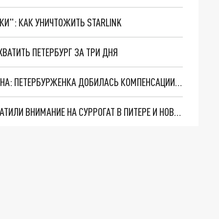
ТКИ": КАК УНИЧТОЖИТЬ STARLINK
ВАТИТЬ ПЕТЕРБУРГ ЗА ТРИ ДНЯ
ОДНА ОШИБКА - И ДОЛЖЕН ПОЛТОРА МИЛЛИОНА: ПЕТЕРБУРЖЕНКА ДОБИЛАСЬ КОМПЕНСАЦИИ С САМОКАТЧИКА ЗА ТО, ЧТО ПЕРЕСЕЛА В ИНВАЛИДНОЕ КРЕСЛО
ЗАХВАТ МОГИЛ БЛОКАДНИКОВ, В КРЕМЛЕ ОБРАТИЛИ ВНИМАНИЕ НА СУРРОГАТ В ПИТЕРЕ И НОВЫЕ УГРОЗЫ ЗАПАДА: ГЛАВНОЕ К ВЕЧЕРУ 29 СЕНТЯБРЯ