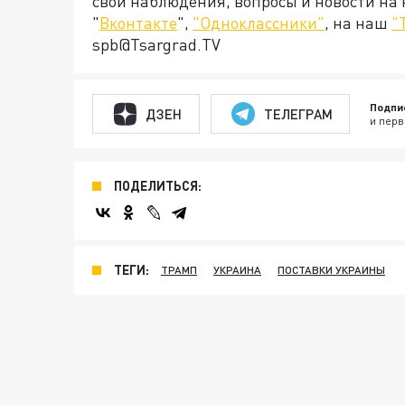
свои наблюдения, вопросы и новости на
"
Вконтакте
",
"Одноклассники"
, на наш
"
spb@Tsargrad.TV
Подпи
ДЗЕН
ТЕЛЕГРАМ
и перв
ПОДЕЛИТЬСЯ:
ТЕГИ:
ТРАМП
УКРАИНА
ПОСТАВКИ УКРАИНЫ