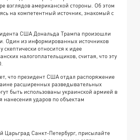
тре взглядов американской стороны. Об этом
аясь на компетентный источник, знакомый с
зидента США Дональда Трампа произошли
ии. Один из информированных источников
 скептически относится к идее
анских налогоплательщиков, считая, что эту
.
ает, что президент США отдал распоряжение
раине расширенных разведывательных
огут быть использованы украинской армией в
ля нанесения ударов по объектам
ей Царьград Санкт-Петербург, присылайте