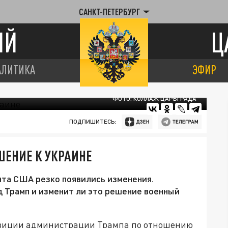
САНКТ-ПЕТЕРБУРГ
ИЙ
Ц
АЛИТИКА
ЭФИР
ФОТО: КОЛЛАЖ ЦАРЬГРАДА
ПОДПИШИТЕСЬ:
ШЕНИЕ К УКРАИНЕ
нта США резко появились изменения.
д Трамп и изменит ли это решение военный
озиции администрации Трампа по отношению