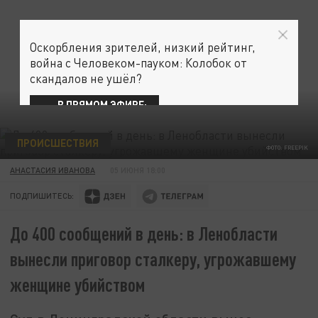
Оскорбления зрителей, низкий рейтинг,
война с Человеком-пауком: Колобок от
скандалов не ушёл?
В ПРЯМОМ ЭФИРЕ:
ПРОИСШЕСТВИЯ
ФОТО: FREEPIK
АНАСТАСИЯ ИВАНОВА
05 ИЮНЯ 18:00
ПОДПИШИТЕСЬ:
До 400 сообщений в день: в Ленобласти
вынесли приговор сталкеру, угрожавшему
женщине убийством