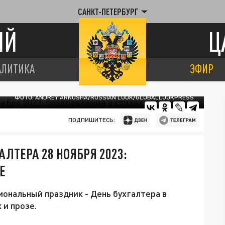
САНКТ-ПЕТЕРБУРГ
ИЙ
Ц
АЛИТИКА
ЭФИР
ФОТО: ANDREY ARKUSHA/RUSSIAN LOOK/GLOBALLOOKPRESS
ПОДПИШИТЕСЬ:
ЛТЕРА 28 НОЯБРЯ 2023:
Е
иональный праздник - День бухгалтера в
 и прозе.