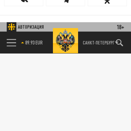
18+
АВТОРИЗАЦИЯ
85.64 BRENT
САНКТ-ПЕТЕРБУРГ
89.93 EUR