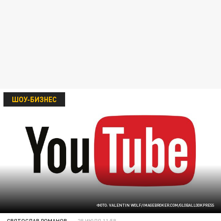
ШОУ-БИЗНЕС
ФОТО: VALENTIN WOLF/IMAGEBROKER.COM/GLOBALLOOKPRESS
СВЯТОСЛАВ РОМАНОВ
28 ИЮЛЯ 11:58