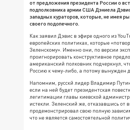
от предложения президента России о вст
подполковника армии США Дэниела Дэвиса
западных кураторов, которые, не имея рыч
своего подопечного.
Как заявил Дэвис в эфире одного из You
европейских политиках, которые «потво
Зеленскому». Именно они, по версии эксп
проигнорировать конструктивное предл
американский полковник подчеркнул, чт
Россию к чему-либо, а потому вынужден д
Напомним, русскй лидер Владимир Путин 
если на ней будет президентская повестк
легитимации главы киевской администра
истекли. Зеленский же, отказавшись от в
продемонстрировал свою полную зависим
что не является самостоятельной полити