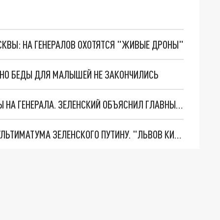
ОСКВЫ: НА ГЕНЕРАЛОВ ОХОТЯТСЯ "ЖИВЫЕ ДРОНЫ"
. НО БЕДЫ ДЛЯ МАЛЫШЕЙ НЕ ЗАКОНЧИЛИСЬ
"МЫ ВАС ЗАСТАВИМ": ЖУТКИЕ ДЕТАЛИ ОХОТЫ НА ГЕНЕРАЛА. ЗЕЛЕНСКИЙ ОБЪЯСНИЛ ГЛАВНЫЙ СМЫСЛ ТЕРАКТА В ЦЕНТРЕ МОСКВЫ
НОВОЕ МАСШТАБНЕЙШЕЕ НАСТУПЛЕНИЕ. ТРИ УЛЬТИМАТУМА ЗЕЛЕНСКОГО ПУТИНУ. "ЛЬВОВ КИМА" ПОСТАВЯТ НА ПВО? ГЛОБАЛЬНЫЙ ПРОРЫВ ПОД ЗАПОРОЖЬЕМ