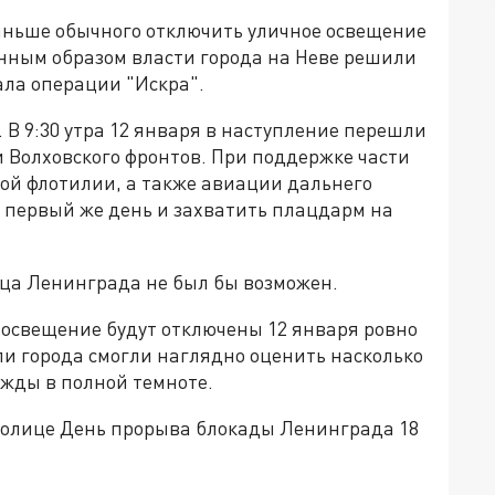
аньше обычного отключить уличное освещение
анным образом власти города на Неве решили
ала операции "Искра".
 В 9:30 утра 12 января в наступление перешли
 Волховского фронтов. При поддержке части
ной флотилии, а также авиации дальнего
в первый же день и захватить плацдарм на
ьца Ленинграда не был бы возможен.
е освещение будут отключены 12 января ровно
ели города смогли наглядно оценить насколько
жды в полной темноте.
столице День прорыва блокады Ленинграда 18