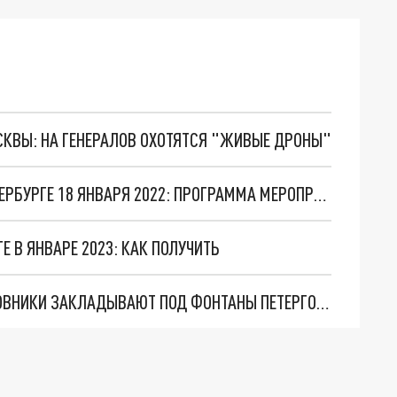
ОСКВЫ: НА ГЕНЕРАЛОВ ОХОТЯТСЯ "ЖИВЫЕ ДРОНЫ"
ДЕНЬ ПРОРЫВА БЛОКАДЫ ЛЕНИНГРАДА В ПЕТЕРБУРГЕ 18 ЯНВАРЯ 2022: ПРОГРАММА МЕРОПРИЯТИЙ
 В ЯНВАРЕ 2023: КАК ПОЛУЧИТЬ
ГЛУПОСТЬ ИЛИ ВРЕДИТЕЛЬСТВО? ЗАЧЕМ ЧИНОВНИКИ ЗАКЛАДЫВАЮТ ПОД ФОНТАНЫ ПЕТЕРГОФА "МУСОРНУЮ" БОМБУ