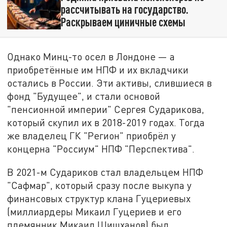
рассчитывать на государство.
Раскрываем циничные схемы
Однако Минц-то осел в Лондоне — а
приобретённые им НПФ и их вкладчики
остались в России. Эти активы, слившиеся в
фонд "Будущее", и стали основой
"пенсионной империи" Сергея Сударикова,
который скупил их в 2018-2019 годах. Тогда
же владелец ГК "Регион" приобрёл у
концерна "Россиум" НПФ "Перспектива".
В 2021-м Судариков стал владельцем НПФ
"Сафмар", который сразу после выкупа у
финансовых структур клана Гуцериевых
(миллиардеры Микаил Гуцериев и его
племянник Микаил Шишханов) был