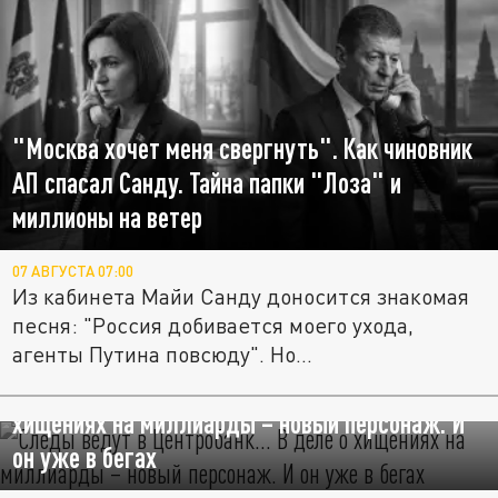
"Москва хочет меня свергнуть". Как чиновник
АП спасал Санду. Тайна папки "Лоза" и
миллионы на ветер
07 АВГУСТА 07:00
Из кабинета Майи Санду доносится знакомая
песня: "Россия добивается моего ухода,
агенты Путина повсюду". Но...
Следы ведут в Центробанк… В деле о
хищениях на миллиарды – новый персонаж. И
он уже в бегах