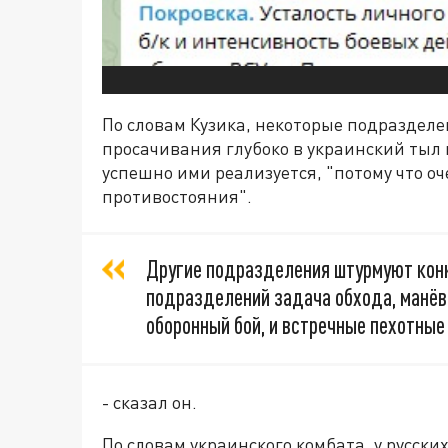
По словам Кузика, некоторые подраздел
просачивания глубоко в украинский тыл 
успешно ими реализуется, "потому что о
противостояния".
Другие подразделения штурмуют конк
подразделений задача обхода, манёвр
оборонный бой, и встречные пехотные 
- сказал он.
По словам украинского комбата, у русск