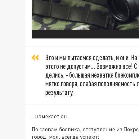
Это и мы пытаемся сделать, и они. На
этого не допустим… Возможно всё! С 
делись, - большая нехватка боекомпл
мягко говоря, слабая пополняемость 
результату,
- намекает он.
По словам боевика, отступление из Покро
город, мол, всегда успеют: