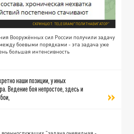
СКРИНШОТ: TELEGRAM/"ПОЛИТНАВИГАТОР"
ения Вооружённых сил России получили задачу
между боевыми порядками - эта задача уже
чень большая интенсивность
ретно наши позиции, у иных
а. Ведение боя непростое, здесь и
бои,
их военнослужащих "задача очевидная -