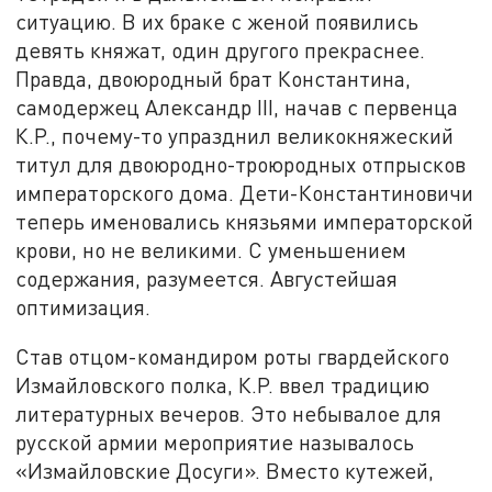
ситуацию. В их браке с женой появились
девять княжат, один другого прекраснее.
Правда, двоюродный брат Константина,
самодержец Александр III, начав с первенца
К.Р., почему-то упразднил великокняжеский
титул для двоюродно-троюродных отпрысков
императорского дома. Дети-Константиновичи
теперь именовались князьями императорской
крови, но не великими. С уменьшением
содержания, разумеется. Августейшая
оптимизация.
Став отцом-командиром роты гвардейского
Измайловского полка, К.Р. ввел традицию
литературных вечеров. Это небывалое для
русской армии мероприятие называлось
«Измайловские Досуги». Вместо кутежей,