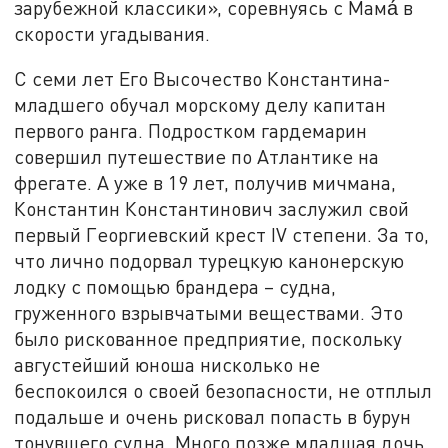
зарубежной классики», соревнуясь с Мама́
в
скорости угадывания.
С семи лет Его Высочество Константина-
младшего обучал морскому делу капитан
первого ранга. Подростком гардемарин
совершил путешествие по Атлантике на
фрегате. А уже в 19 лет, получив мичмана,
Константин Константинович заслужил свой
первый Георгиевский крест IV степени. За то,
что лично подорвал турецкую канонерскую
лодку с помощью брандера – судна,
груженного взрывчатыми веществами. Это
было рискованное предприятие, поскольку
августейший юноша нисколько не
беспокоился о своей безопасности, не отплыл
подальше и очень рисковал попасть в бурун
тонувшего судна. Много позже младшая дочь