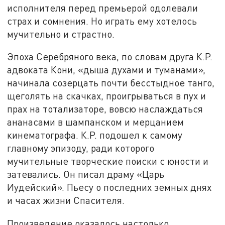
исполнителя перед премьерой одолевали
страх и сомнения. Но играть ему хотелось
мучительно и страстно.
Эпоха Серебряного века, по словам друга К.Р.
адвоката Кони, «дыша духами и туманами»,
начинала созерцать почти бесстыдное танго,
щеголять на скачках, проигрываться в пух и
прах на тотализаторе, вовсю наслаждаться
ананасами в шампанском и мерцанием
кинематографа. К.Р. подошел к самому
главному эпизоду, ради которого
мучительные творческие поиски с юности и
затевались. Он писал драму «Царь
Иудейский». Пьесу о последних земных днях
и часах жизни Спасителя.
Произведение оказалось настолько