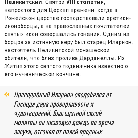
Пеликитский
VIII
столетия
. Святой
,
непростого для Церкви времени, когда в
Ромейском царстве господствовали еретики-
иконоборцы, а на православных почитателей
святых икон совершались гонения. Одним из
борцов за истинную веру был старец Иларион,
настоятель Пеликитской монашеской
обители, что близ пролива Дарданеллы. Из
Жития этого святого подвижника известно о
его мученической кончине:
Преподобный Иларион сподобился от
Господа дара прозорливости и
чудотворений. Благодатной силой
молитвы он низводил дождь во время
засухи, отгонял от полей вредных