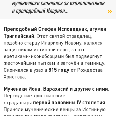
мученически скончался за иконопочитание
и преподобный Иларион...
Преподобный Стефан Исповедник, игумен
Триглийский
. Этот святой страдалец,
подобно старцу Илариону Новому, являлся
защитником истинной веры, за что
еретиками-иконоборцами был подвергнут
жесточайшим пыткам и заточён в темницу.
815 году
Скончался в узах в
от Рождества
Христова.
Мученики Иона, Варахисий и другие с ними
.
Персидские христианские
первой половины
IV
столетия
страдальцы
.
Приняли мученические венцы за Истинную
веру при гонителе христиан – персидском