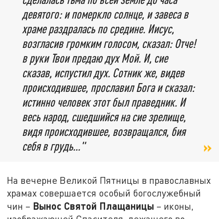
девятого: и померкло солнце, и завеса в
храме раздралась по средине. Иисус,
возгласив громким голосом, сказал: Отче!
в руки Твои предаю дух Мой. И, сие
сказав, испустил дух. Сотник же, видев
происходившее, прославил Бога и сказал:
истинно человек этот был праведник. И
весь народ, сшедшийся на сие зрелище,
видя происходившее, возвращался, бия
себя в грудь..."
На вечерне Великой Пятницы в православных
храмах совершается особый богослужебный
Вынос Святой Плащаницы
чин –
– иконы,
изображающей Спасителя, лежащего во