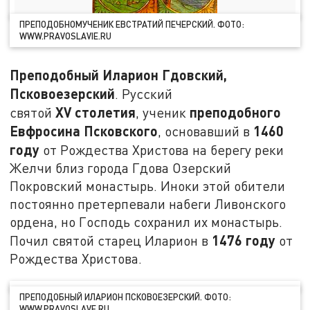
ПРЕПОДОБНОМУЧЕНИК ЕВСТРАТИЙ ПЕЧЕРСКИЙ. ФОТО:
WWW.PRAVOSLAVIE.RU
Преподобный Иларион Гдовский,
Псковоезерский
. Русский
XV
столетия
преподобного
святой
, ученик
Евфросина Псковского
1460
, основавший в
году
от Рождества Христова на берегу реки
Желчи близ города Гдова Озерский
Покровский монастырь. Иноки этой обители
постоянно претерпевали набеги Ливонского
ордена, но Господь сохранил их монастырь.
1476 году
Почил святой старец Иларион в
от
Рождества Христова.
ПРЕПОДОБНЫЙ ИЛАРИОН ПСКОВОЕЗЕРСКИЙ. ФОТО:
WWW.PRAVOSLAVE.RU