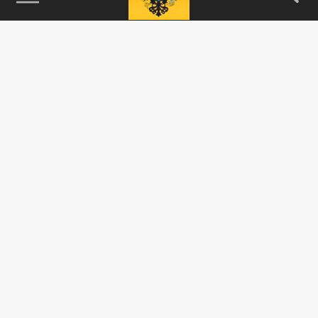
115093, г. Москва, переулок Партийный,
д.1, к.57, стр.3, эт.1, пом.I, ком.45