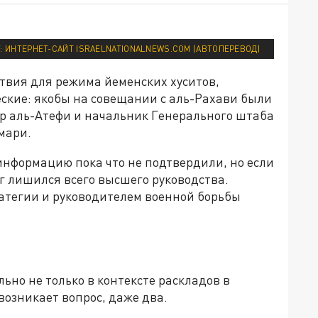
 ИНТЕРНЕТ-САЙТ ISRAELNATIONALNEWS.COM (АВТОПЕРЕВОД)
твия для режима йеменских хуситов,
еские: якобы на совещании с аль-Рахави были
р аль-Атефи и начальник Генерального штаба
мари.
информацию пока что не подтвердили, но если
г лишился всего высшего руководства.
атегии и руководителем военной борьбы
ьно не только в контексте раскладов в
озникает вопрос, даже два.