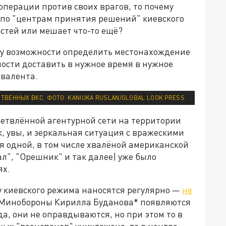
операции против своих врагов, то почему
 по "центрам принятия решений" киевского
стей или мешает что-то ещё?
оду возможности определить местонахождение
ности доставить в нужное время в нужное
ивалента.
ТВЕННЫХ ВКС. ФОТО: KANIUKA RUSLAN/GLOBAL LOOK PRESS
ветвлённой агентурной сети на территории
, увы, и зеркальная ситуация с вражескими
я одной, в том числе хвалёной американской
л", "Орешник" и так далее) уже было
ях.
у киевского режима наносятся регулярно —
не
 Минобороны Кирилла Буданова* появляются
да, они не оправдываются, но при этом то в