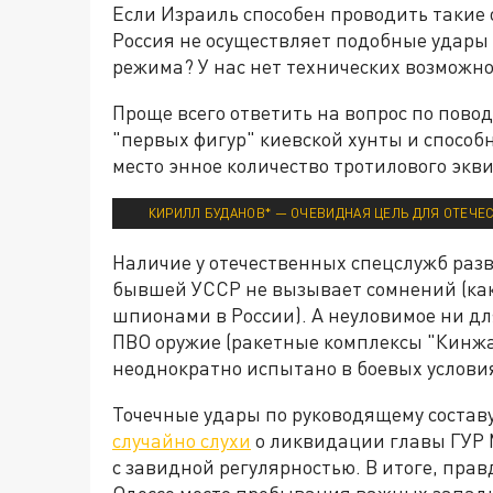
Если Израиль способен проводить такие 
Россия не осуществляет подобные удары
режима? У нас нет технических возможно
Проще всего ответить на вопрос по пов
"первых фигур" киевской хунты и способ
место энное количество тротилового экв
КИРИЛЛ БУДАНОВ* — ОЧЕВИДНАЯ ЦЕЛЬ ДЛЯ ОТЕЧЕС
Наличие у отечественных спецслужб раз
бывшей УССР не вызывает сомнений (как
шпионами в России). А неуловимое ни дл
ПВО оружие (ракетные комплексы "Кинжа
неоднократно испытано в боевых услови
Точечные удары по руководящему состав
случайно слухи
о ликвидации главы ГУР
с завидной регулярностью. В итоге, прав