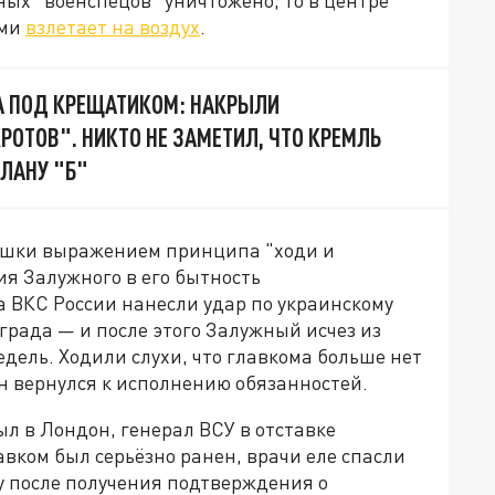
ых "военспецов" уничтожено, то в центре
ами
взлетает на воздух
.
А ПОД КРЕЩАТИКОМ: НАКРЫЛИ
РОТОВ". НИКТО НЕ ЗАМЕТИЛ, ЧТО КРЕМЛЬ
ПЛАНУ "Б"
ушки выражением принципа "ходи и
я Залужного в его бытность
а ВКС России нанесли удар по украинскому
града — и после этого Залужный исчез из
едель. Ходили слухи, что главкома больше нет
он вернулся к исполнению обязанностей.
ыл в Лондон, генерал ВСУ в отставке
авком был серьёзно ранен, врачи еле спасли
зу после получения подтверждения о