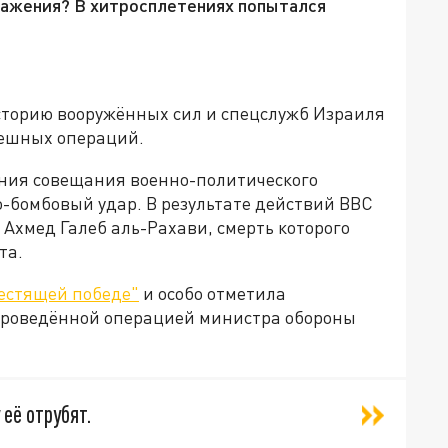
ажения? В хитросплетениях попытался
 историю вооружённых сил и спецслужб Израиля
пешных операций.
ения совещания военно-политического
-бомбовый удар. В результате действий ВВС
Ахмед Галеб аль-Рахави, смерть которого
та.
лестящей победе"
и особо отметила
 проведённой операцией министра обороны
её отрубят.