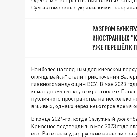
Одессе место пребывания важных западн
Сум автомобиль с украинскими генерал
РАЗГРОМ БУНКЕР
ИНОСТРАННЫХ "К
УЖЕ ПЕРЕШЁЛ К 
Наиболее наглядным для киевской верх
оглядывайся" стали приключения Валери
главнокомандующим ВСУ. В мае 2023 год
командному пункту в окрестностях Павло
публичного пространства на несколько н
в живых, однако через некоторое время 
В конце 2024-го, когда Залужный уже отб
Кривонос подтвердил: в мае 2023 года гл
его. Ракетный удар русские нанесли сра