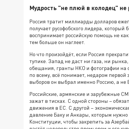
Мудрость "не плюй в колодец" не 
Россия тратит миллиарды долларов еже
получает русофобского лидера, который
воспринимает российскую помощь не как 
тем больше он наглеет.
Но что произойдёт, если Россия прекрат
тупике. Запад не даст ни газа, ни рынка
обещания, гранты НКО и фотографии на 
по всему, всё понимает, недаром первой
выборов он выбрал именно Россию, а не 
Российские, армянские и зарубежные С
зажат в тисках. С одной стороны – обяза
движения в ЕС. С другой – экономическа
давление Баку и Анкары, которым нужно
Конституции, чтобы закрепить за Азерба
растёт недовольство премьером и его кур