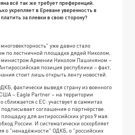
няна всё так же требует преференций.
ко укрепляет в Ереване уверенность в
платить за плевки в свою сторону?
многовекторность" уже давно стало
ом по лестничной площадке дядей Николом,
р-министром Армении Николом Пашиняном –
 Антироссийская позиция республики – факт,
нания стоит лишь открыть ленту новостей.
ДКБ, фактически выведя страну из военного
США – Eagle Partner – на территории
о сближается с ЕС: участвует в саммитах
, подписывает соглашения о партнёрстве.
 площадку для антироссийских угроз 9 мая.
обход России. И систематически оскорбляет
ия о "ненадёжности" ОДКБ, о "российских