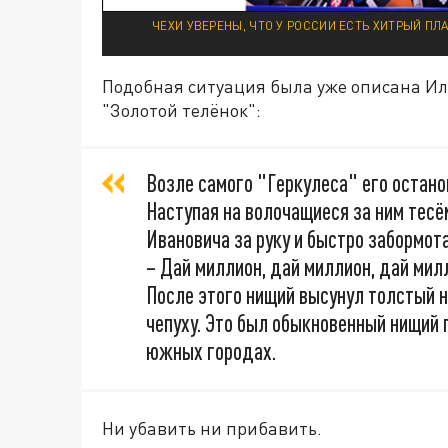
ЧЕХИ УВЕРЕНЫ, ЧТО У РОССИИ ЕСТЬ ХИТРЫЙ ПЛ
Подобная ситуация была уже описана Ил
"Золотой телёнок":
Возле самого "Геркулеса" его остано
Наступая на волочащиеся за ним тесё
Ивановича за руку и быстро забормот
– Дай миллион, дай миллион, дай мил
После этого нищий высунул толстый 
чепуху. Это был обыкновенный нищий 
южных городах.
Ни убавить ни прибавить.