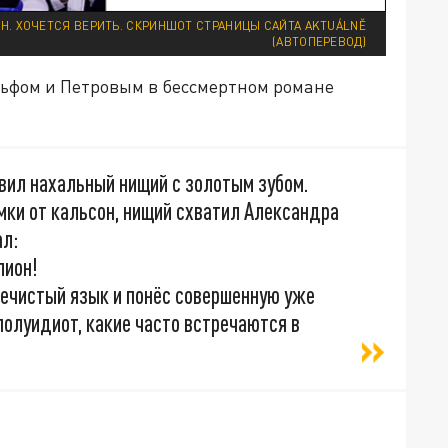
АН. ХОЧЕТСЯ ВЕРИТЬ. СКРИНШОТ СТРАНИЦЫ САЙТА AKTUÁLNĚ
(АВТОПЕРЕВОД)
ьфом и Петровым в бессмертном романе
вил нахальный нищий с золотым зубом.
мки от кальсон, нищий схватил Александра
ал:
лион!
нечистый язык и понёс совершенную уже
полуидиот, какие часто встречаются в