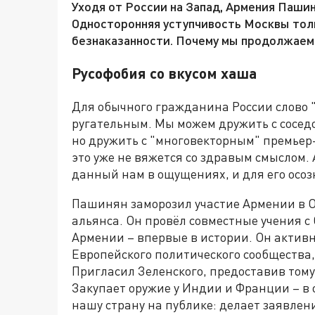
Уходя от России на Запад, Армения Паши
Односторонняя уступчивость Москвы толь
безнаказанности. Почему мы продолжаем 
Русофобия со вкусом хаша
Для обычного гражданина России слово "
ругательным. Мы можем дружить с сосед
но дружить с "многовекторным" премье
это уже не вяжется со здравым смыслом.
данный нам в ощущениях, и для его осоз
Пашинян заморозил участие Армении в О
альянса. Он провёл совместные учения с 
Армении – впервые в истории. Он активн
Европейского политического сообщества
Пригласил Зеленского, предоставив тому
Закупает оружие у Индии и Франции – в 
нашу страну на публике: делает заявлен