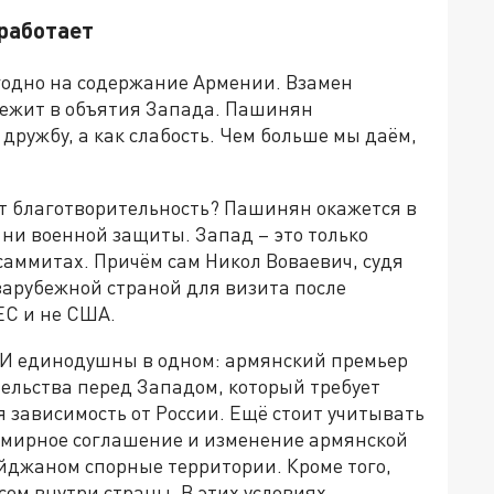
работает
годно на содержание Армении. Взамен
 бежит в объятия Запада. Пашинян
дружбу, а как слабость. Чем больше мы даём,
ит благотворительность? Пашинян окажется в
, ни военной защиты. Запад – это только
саммитах. Причём сам Никол Воваевич, судя
 зарубежной страной для визита после
ЕС и не США.
МИ единодушны в одном: армянский премьер
тельства перед Западом, который требует
я зависимость от России. Ещё стоит учитывать
 мирное соглашение и изменение армянской
йджаном спорные территории. Кроме того,
сом внутри страны. В этих условиях