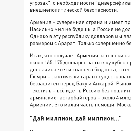
угрозах", о необходимости "диверсифик
внешнеполитической безопасности.
Армения – суверенная страна и имеет пр
Насильно мил не будешь, а Россия не до
Однако в эту республику долларов мы вва
размером с Арарат. Только совершенно бе
Итак, что получает Армения за плевки н
около 165-175 долларов за тысячу кубов 
доплачивается из нашего бюджета, то ест
Гюмри – фактически гарант существовани
беззащитен перед Баку и Анкарой. Рынок
текстиль – всё идёт в Россию без пошли
армянских гастарбайтеров – около 4 млрд
Армении. Это малая часть помощи: Москв
"Дай миллион, дай миллион…"