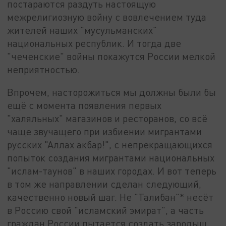
постараются раздуть настоящую
межрелигиозную войну с вовлечением туда
жителей наших "мусульманских"
национальных республик. И тогда две
"чеченские" войны покажутся России мелкой
неприятностью.
Впрочем, насторожиться мы должны были бы
ещё с момента появления первых
"халяльных" магазинов и ресторанов, со всё
чаще звучащего при избиении мигрантами
русских "Аллах акбар!", с непрекращающихся
попыток создания мигрантами национальных
"ислам-таунов" в наших городах. И вот теперь
в том же направлении сделан следующий,
качественно новый шаг. Не "Талибан"* несёт
в Россию свой "исламский эмират", а часть
граждан России пытается создать зародыш