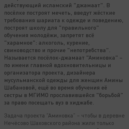
действующий исламский "джамаат". В
посёлке построят мечеть, введут жёсткие
требования шариата к одежде и поведению,
построят школу для "правильного"
обучения молодёжи, запретят всё
"харамное": алкоголь, курение,
свиноводство и прочие "непотребства".
Называется посёлок-джамаат "Аминовка" –
по имени главной вдохновительницы и
организатора проекта, дизайнера
мусульманской одежды для женщин Амины
Шабановой, ещё во время обучения её
сестры в МГИМО прославившейся "борьбой"
за право посещать вуз в хиджабе.
Задача проекта "Аминовка" – чтобы в деревне
Нечёсово Шаховского района жили только