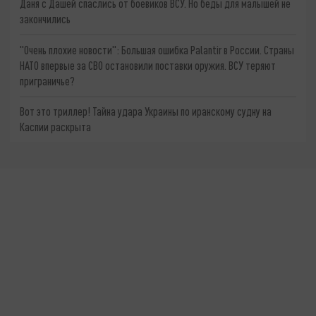
Даня с Дашей спаслись от боевиков ВСУ. Но беды для малышей не
закончились
"Очень плохие новости": Большая ошибка Palantir в России. Страны
НАТО впервые за СВО остановили поставки оружия. ВСУ теряют
приграничье?
Вот это триллер! Тайна удара Украины по иранскому судну на
Каспии раскрыта