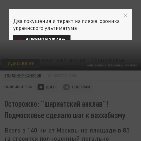
Два покушения и теракт на пляже: хроника
украинского ультиматума
В ПРЯМОМ ЭФИРЕ:
ИДЕОЛОГИЯ
ФОТО: SAQIB MAJEED / GLOBALLOOKPRESS
ВЛАДИМИР ХОМЯКОВ
25 АВГУСТА 11:50
ПОДПИШИТЕСЬ:
Осторожно: "шариатский анклав"!
Подмосковье сделало шаг к ваххабизму
Всего в 140 км от Москвы на площади в 83
га строится полноценный легально