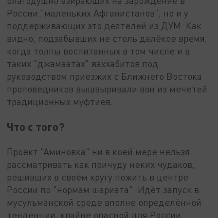
благодушно взирающих на зарождение в
России "маленьких Афганистанов", но и у
поддерживающих это деятелей из ДУМ. Как
видно, подзабывших не столь далёкое время,
когда толпы воспитанных в том числе и в
таких "джамаатах" ваххабитов под
руководством приезжих с Ближнего Востока
проповедников вышвыривали вон из мечетей
традиционных муфтиев.
Что с того?
Проект "Аминовка" ни в коей мере нельзя
рассматривать как причуду неких чудаков,
решивших в своём кругу пожить в центре
России по "нормам шариата". Идёт запуск в
мусульманской среде вполне определённой
тенденции, крайне опасной для России.