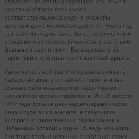
религиозных, ввели раздельное обучение в
школах и обязали всех носить
соответствующую одежду: в хиджабы
закутали даже маленьких девочек. Через год
выгнали милицию, заменив её вооружёнными
отрядами и установив блокпосты с зелёными
флагами и надписями: "Вы въезжаете на
территорию, где действуют законы Шариата".
Закончилось всё, как и следовало ожидать.
Кадарская зона, этот ваххабитский анклав,
объявил себя независимой территорией с
шариатской формой правления. И с 28 августа
1999 года больше двух недель армия России
вела штурм этого анклава, в результате
которого от дагестанских сёл Карамахи и
Чабанмахи остались руины. А ведь начинали
они тоже вполне невинно: с создания своих