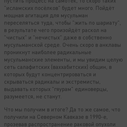
пустить процесс на самотёк, то скоро таких
"исламских посёлков" будет много. Пойдёт
мощная агитация для мусульман
переселяться туда, чтобы "жить по шариату",
в результате чего произойдёт раскол на
"чистых" и "нечистых" даже в собственно
мусульманской среде. Очень скоро в анклавы
проникнут наиболее радикальные
мусульманские элементы, и мы увидим целую
сеть салафитских (ваххабитских) общин, в
которых будут концентрироваться и
скрываться радикалы и экстремисты,
выдавать которых "гяурам" единоверцы,
разумеется, не станут.
Что мы получим в итоге? Да то же самое, что
получили на Северном Кавказе в 1990-е,
прозевав распространение раковой опухоли