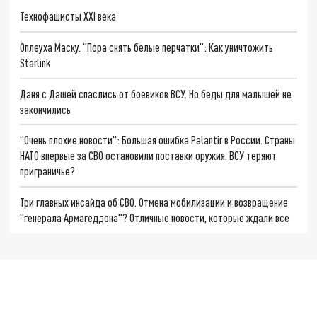
Технофашисты XXI века
Оплеуха Маску. "Пора снять белые перчатки": Как уничтожить
Starlink
Даня с Дашей спаслись от боевиков ВСУ. Но беды для малышей не
закончились
"Очень плохие новости": Большая ошибка Palantir в России. Страны
НАТО впервые за СВО остановили поставки оружия. ВСУ теряют
приграничье?
Три главных инсайда об СВО. Отмена мобилизации и возвращение
"генерала Армагеддона"? Отличные новости, которые ждали все