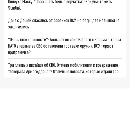
Оплеуха Маску. "Пора снять белые перчатки": Как уничтожить
Starlink
Даня с Дашей спаслись от боевиков ВСУ. Но беды для малышей не
закончились
"Очень плохие новости": Большая ошибка Palantir в России. Страны
НАТО впервые за СВО остановили поставки оружия. ВСУ теряют
приграничье?
Три главных инсайда об СВО. Отмена мобилизации и возвращение
"генерала Армагеддона"? Отличные новости, которые ждали все