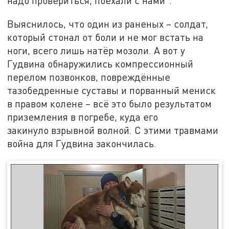
надо провериться, поехали с нами".
Выяснилось, что один из раненых – солдат,
который стонал от боли и не мог встать на
ноги, всего лишь натёр мозоли. А вот у
Гудвина обнаружились компрессионный
перелом позвонков, повреждённые
тазобедренные суставы и порванный мениск
в правом колене – всё это было результатом
приземления в погребе, куда его
закинуло взрывной волной. С этими травмами
война для Гудвина закончилась.