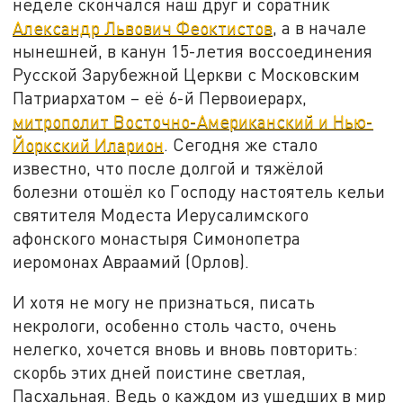
неделе скончался наш друг и соратник
Александр Львович Феоктистов
, а в начале
нынешней, в канун 15-летия воссоединения
Русской Зарубежной Церкви с Московским
Патриархатом – её 6-й Первоиерарх,
митрополит Восточно-Американский и Нью-
Йоркский Иларион
. Сегодня же стало
известно, что после долгой и тяжёлой
болезни отошёл ко Господу настоятель кельи
святителя Модеста Иерусалимского
афонского монастыря Симонопетра
иеромонах Авраамий (Орлов).
И хотя не могу не признаться, писать
некрологи, особенно столь часто, очень
нелегко, хочется вновь и вновь повторить:
скорбь этих дней поистине светлая,
Пасхальная. Ведь о каждом из ушедших в мир