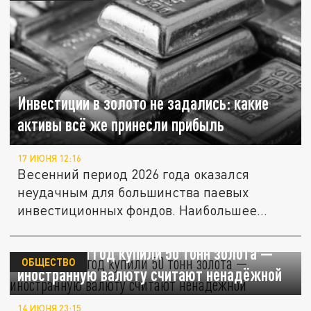
Инвестиции в золото не задались: какие
активы всё же принесли прибыль
17 ИЮНЯ 12:16
Весенний период 2026 года оказался
неудачным для большинства паевых
инвестиционных фондов. Наибольшее
падение...
В России за год купили 50 тонн золота —
ОБЩЕСТВО
иностранную валюту считают ненадёжной
14 ИЮНЯ 23:15