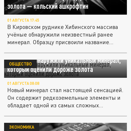
золота — кольский ашкрофтин
01 АВГУСТА 17:45
В Кировском руднике Хибинского массива
учёные обнаружили неизвестный ранее
минерал. Образцу присвоили название...
В России обнаружили уникальный минерал,
ОБЩЕСТВО
который оценили дороже золота
01 АВГУСТА 08:08
Новый минерал стал настоящей сенсацией.
Он содержит редкоземельные элементы и
обладает одной из самых сложных...
ЭКОНОМИКА