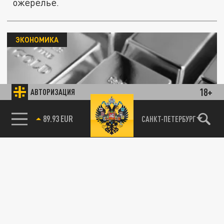
ожерелье.
ЭКОНОМИКА
18+
АВТОРИЗАЦИЯ
85.64 BRENT
Никитин: вложения в золото дадут
САНКТ-ПЕТЕРБУРГ
двойную выгоду
21 МАЯ 10:45
Финансовые эксперты говорят, что
мировые цены бьют рекорды, а рубль
может просесть.