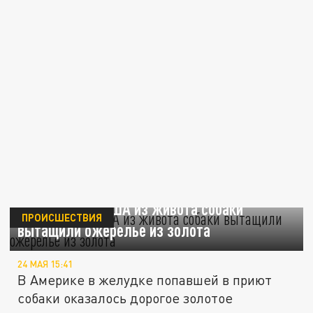
Newsweek: В США из живота собаки
ПРОИСШЕСТВИЯ
вытащили ожерелье из золота
24 МАЯ 15:41
В Америке в желудке попавшей в приют
собаки оказалось дорогое золотое