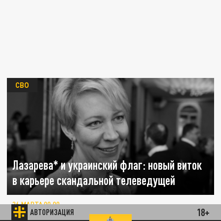
СВО
Лазарева* и украинский флаг: новый виток
в карьере скандальной телеведущей
26 МАРТА 00:00
18+
АВТОРИЗАЦИЯ
Журналистка сняла видео на фоне флага