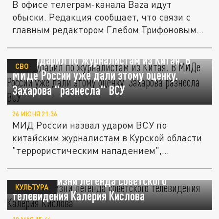
В офисе телеграм-канала Baza идут
обыски. Редакция сообщает, что связи с
главным редактором Глебом Трифоновым...
Киев ударил по журналистам из Китая. В
СВО
МИДе России уже дали этому оценку.
Захарова "разнесла" ВСУ
26 ИЮНЯ 21:36
МИД России назвал ударом ВСУ по
китайским журналистам в Курской области
"террористическим нападением",
обвинив...
Ушла из жизни легенда советского
КУЛЬТУРА
телевидения Калерия Кислова