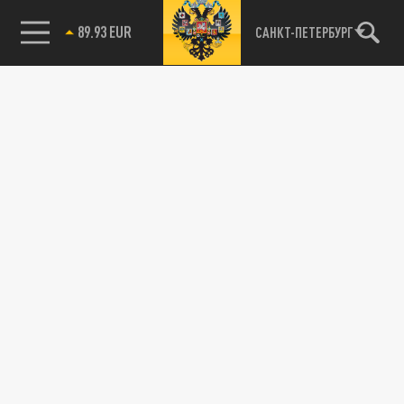
Украины.
85.64 BRENT
САНКТ-ПЕТЕРБУРГ
ПОЛИТИКА
Первая леди Франции – мужчина?
Американская журналистка пообещала
раскрыть правду о жене Макрона
23 ЯНВАРЯ 23:38
По заверениям репортёрши Кэндис Оуэнс,
супруги президента Франции Брижит
никогда не существовало.