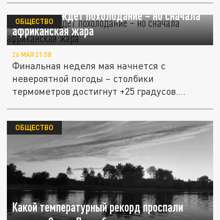
Петербург ждет похолодание – но сначала
ОБЩЕСТВО
африканская жара
26 МАЯ 21:58
Финальная неделя мая начнется с
невероятной погоды – столбики
термометров достигнут +25 градусов.
Затем...
ОБЩЕСТВО
Какой температурный рекорд проспали