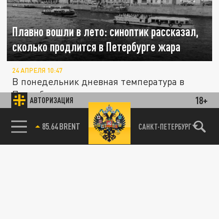
Плавно вошли в лето: синоптик рассказал,
сколько продлится в Петербурге жара
24 АПРЕЛЯ 10:47
В понедельник дневная температура в
Петербурге впервые за этот год достигнет
18+
АВТОРИЗАЦИЯ
+20 градусов. Главный синоптик...
Жара в Санкт-Петербурге побила рекорд
85.64 BRENT
САНКТ-ПЕТЕРБУРГ
1939 года
ОБЩЕСТВО
24 АВГУСТА 14:20
В Северной столице побит очередной
температурный рекорд. Жара превысила
максимальный показатель этого дня,...