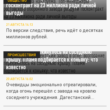
ОБЩЕСТВО
госконтракт на 23 миллиона ради личной
выгоды
21 АВГУСТА 14:13
По версии следствия, речь идёт о десятках
миллионов рублей.
"Ашалеееть!" Дербентский завод в огне:
возгорание перекинулось на соседнюю
ПРОИСШЕСТВИЯ
крышу. Пламя подбирается к коньяку: что
известно
20 АВГУСТА 16:02
Очевидцы эмоционально отреагировали,
когда огонь перешёл с завода на кровлю
соседнего учреждения. Дагестанский...