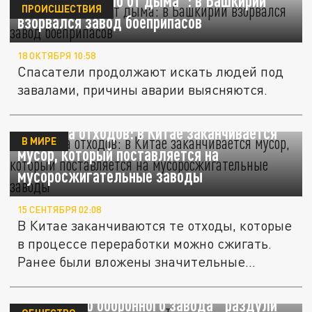
"Небо почернело от дыма": в Башкирии
ПРОИСШЕСТВИЯ
взорвался завод боеприпасов
18 ОКТЯБРЯ 10:58
Спасатели продолжают искать людей под
завалами, причины аварии выясняются.
Нехватка отходов: в Китае заканчивается
В МИРЕ
мусор, который поставляется на
мусоросжигательные заводы
15 СЕНТЯБРЯ 02:08
В Китае заканчиваются те отходы, которые
в процессе переработки можно сжигать.
Ранее были вложены значительные...
Альтернатива наказуема. Топ-менеджеры
ростовского оборонного завода "раздули"