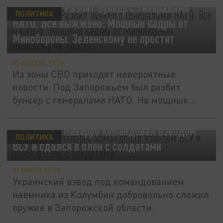
Понеслась. Разбит бункер с генералами
ПОЛИТИКА
НАТО. Всё выжжено: Мощные кадры от
Минобороны. Зеленскому не простят
25 АПРЕЛЯ 13:24
Из зоны СВО приходят невероятные
новости. Под Запорожьем был разбит
бункер с генералами НАТО. На мощных
кадрах...
Колумбиец Наварро командовал взводом
ПОЛИТИКА
ВСУ и сдался в плен с солдатами
11 МАРТА 08:31
Украинский взвод под командованием
наемника из Колумбии добровольно сложил
оружие в Запорожской области.