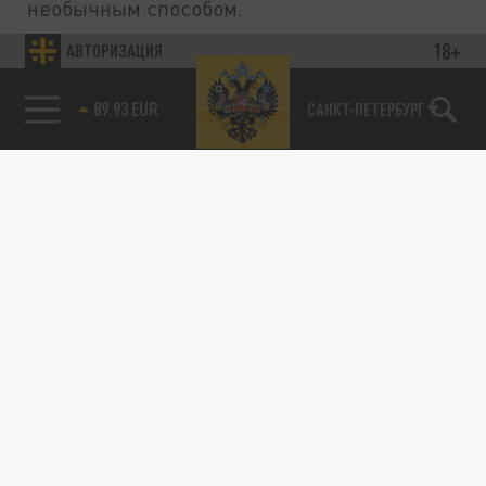
необычным способом.
18+
АВТОРИЗАЦИЯ
ПОЛИТИКА
89.93 EUR
САНКТ-ПЕТЕРБУРГ
85.64 BRENT
Welt: Россия усиливает позиции для
наступления в ДНР и Запорожской области
весной
10 ФЕВРАЛЯ 22:20
По данным немецкого СМИ, вблизи
Покровска и Гуляйполя замечено
сосредоточение сил.
Код красный. ВСУ пошли в