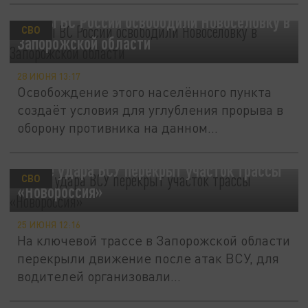
Бойцы ВС России освободили Новосёловку в
СВО
Запорожской области
28 ИЮНЯ 13:17
Освобождение этого населённого пункта
создаёт условия для углубления прорыва в
оборону противника на данном...
После удара ВСУ перекрыт участок трассы
СВО
«Новороссия»
25 ИЮНЯ 12:16
На ключевой трассе в Запорожской области
перекрыли движение после атак ВСУ, для
водителей организовали...