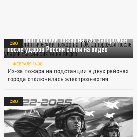
Апокалиптический пожар на ТЭК Запорожья
СВО
после ударов России сняли на видео
11 ФЕВРАЛЯ 14:38
Из-за пожара на подстанции в двух районах
города отключилась электроэнергия.
СВО