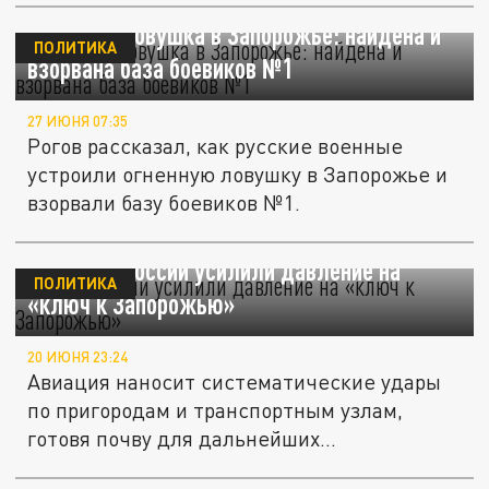
Огненная ловушка в Запорожье: найдена и
ПОЛИТИКА
взорвана база боевиков №1
27 ИЮНЯ 07:35
Рогов рассказал, как русские военные
устроили огненную ловушку в Запорожье и
взорвали базу боевиков №1.
"ВХ": ВС России усилили давление на
ПОЛИТИКА
«ключ к Запорожью»
20 ИЮНЯ 23:24
Авиация наносит систематические удары
по пригородам и транспортным узлам,
готовя почву для дальнейших...