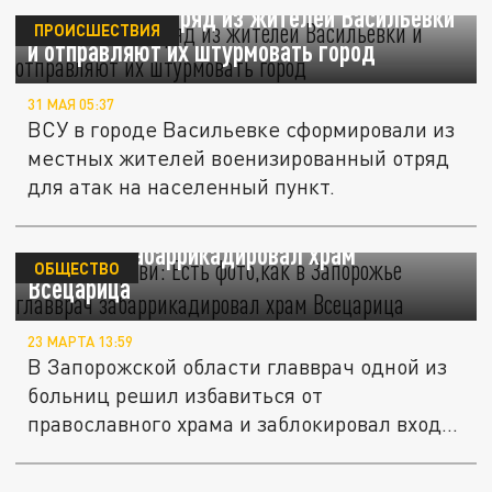
ВСУ создали отряд из жителей Васильевки
ПРОИСШЕСТВИЯ
и отправляют их штурмовать город
31 МАЯ 05:37
ВСУ в городе Васильевке сформировали из
местных жителей военизированный отряд
для атак на населенный пункт.
Лишил церкви: Есть фото,как в Запорожье
главврач забаррикадировал храм
ОБЩЕСТВО
Всецарица
23 МАРТА 13:59
В Запорожской области главврач одной из
больниц решил избавиться от
православного храма и заблокировал вход...