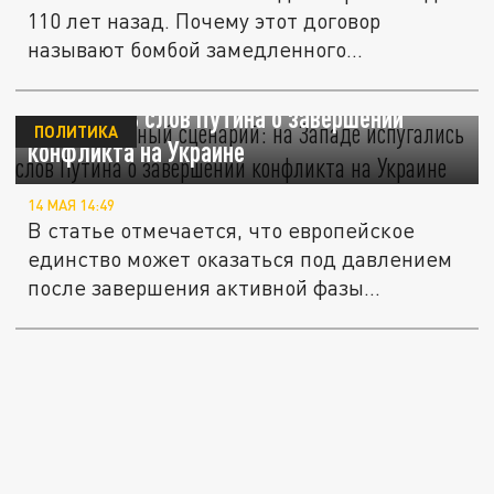
110 лет назад. Почему этот договор
называют бомбой замедленного...
"Самый опасный сценарий": на Западе
испугались слов Путина о завершении
ПОЛИТИКА
конфликта на Украине
14 МАЯ 14:49
В статье отмечается, что европейское
единство может оказаться под давлением
после завершения активной фазы...