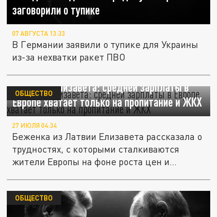
заговорили о тупике
07 АВГУСТА 13:33
В Германии заявили о тупике для Украины
из-за нехватки ракет ПВО
Беженка Елизавета: средней зарплаты в
ОБЩЕСТВО
Европе хватает только на пропитание и ЖКХ
27 ИЮЛЯ 04:34
Беженка из Латвии Елизавета рассказала о
трудностях, с которыми сталкиваются
жители Европы на фоне роста цен и...
ОБЩЕСТВО