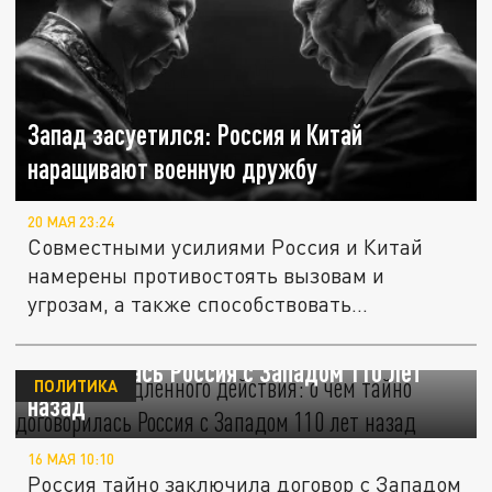
Запад засуетился: Россия и Китай
наращивают военную дружбу
20 МАЯ 23:24
Совместными усилиями Россия и Китай
намерены противостоять вызовам и
угрозам, а также способствовать...
Бомба замедленного действия: о чем тайно
договорилась Россия с Западом 110 лет
ПОЛИТИКА
назад
16 МАЯ 10:10
Россия тайно заключила договор с Западом