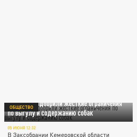
Депутаты одобрили жесткие ограничения
ОБЩЕСТВО
по выгулу и содержанию собак
05 ИЮНЯ 12:32
В Заксобрании Кемеровской области