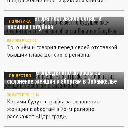
предложение ввести фиксированный
тариф...
Будет творить. Стало известно будущее
экс-губернатора Ростовской области
ПОЛИТИКА
Василия Голубева
08 НОЯБРЯ 07:02
То, о чём и говорил перед своей отставкой
бывший глава донского региона.
Заксобрание определило штрафы за
ОБЩЕСТВО
склонение женщин к абортам в Забайкалье
30 ОКТЯБРЯ 11:14
Какими будут штрафы за склонение
женщин к абортам в 75-м регионе,
расскажет «Царьград».