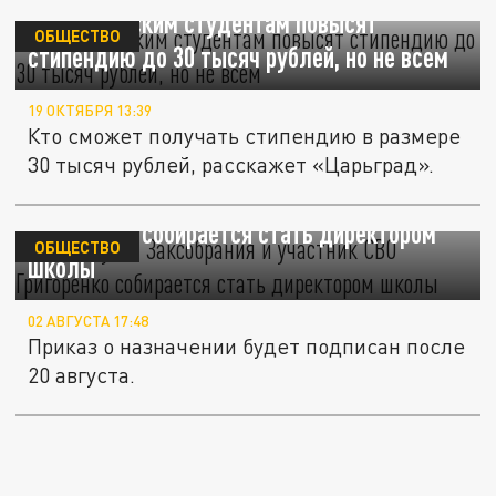
Забайкальским студентам повысят
ОБЩЕСТВО
стипендию до 30 тысяч рублей, но не всем
19 ОКТЯБРЯ 13:39
Кто сможет получать стипендию в размере
30 тысяч рублей, расскажет «Царьград».
Экс-депутат Заксобрания и участник СВО
Григоренко собирается стать директором
ОБЩЕСТВО
школы
02 АВГУСТА 17:48
Приказ о назначении будет подписан после
20 августа.