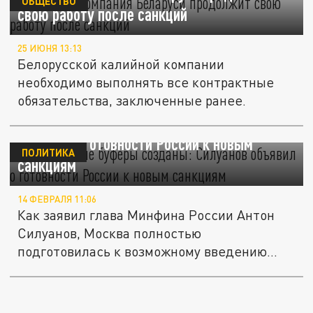
ОБЩЕСТВО
свою работу после санкций
25 ИЮНЯ 13:13
Белорусской калийной компании
необходимо выполнять все контрактные
обязательства, заключенные ранее.
Необходимые буферы созданы: Силуанов
объявил о готовности России к новым
ПОЛИТИКА
санкциям
14 ФЕВРАЛЯ 11:06
Как заявил глава Минфина России Антон
Силуанов, Москва полностью
подготовилась к возможному введению
новых...