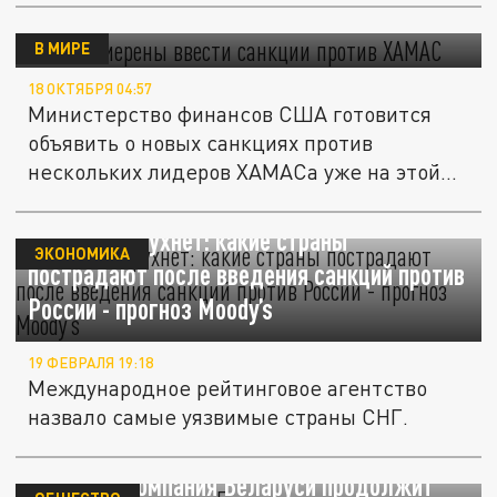
США намерены ввести санкции против
ХАМАС
В МИРЕ
18 ОКТЯБРЯ 04:57
Министерство финансов США готовится
объявить о новых санкциях против
нескольких лидеров ХАМАСа уже на этой...
Экономика рухнет: какие страны
ЭКОНОМИКА
пострадают после введения санкций против
России - прогноз Moody’s
19 ФЕВРАЛЯ 19:18
Международное рейтинговое агентство
назвало самые уязвимые страны СНГ.
Калийная компания Беларуси продолжит