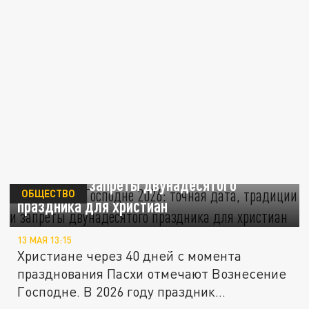
Вознесение Господне 2026: точная дата,
традиции и запреты двунадесятого
ОБЩЕСТВО
праздника для христиан
13 МАЯ 13:15
Христиане через 40 дней с момента
празднования Пасхи отмечают Вознесение
Господне. В 2026 году праздник...