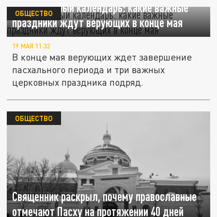
Православный календарь: какие важные
ОБЩЕСТВО
праздники ждут верующих в конце мая
19 МАЯ 11:32
В конце мая верующих ждет завершение
пасхального периода и три важных
церковных праздника подряд.
ОБЩЕСТВО
Священник раскрыл, почему православные
отмечают Пасху на протяжении 40 дней