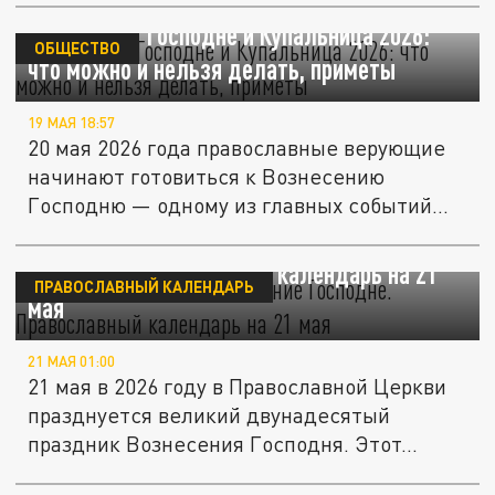
Вознесение Господне и Купальница 2026:
ОБЩЕСТВО
что можно и нельзя делать, приметы
19 МАЯ 18:57
20 мая 2026 года православные верующие
начинают готовиться к Вознесению
Господню — одному из главных событий...
"И облако взяло Его". Вознесение
Господне. Православный календарь на 21
ПРАВОСЛАВНЫЙ КАЛЕНДАРЬ
мая
21 МАЯ 01:00
21 мая в 2026 году в Православной Церкви
празднуется великий двунадесятый
праздник Вознесения Господня. Этот...