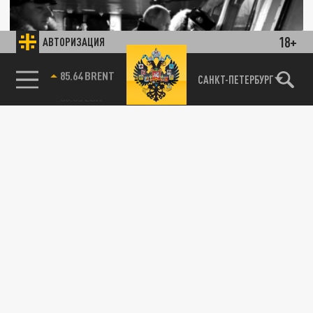
18+
АВТОРИЗАЦИЯ
Две атомные подлодки подняли флаги в
85.64 BRENT
САНКТ-ПЕТЕРБУРГ
Северодвинске по команде Владимира
Путина
11 ДЕКАБРЯ 18:43
Президент лично принял новые военные
суда в состав военно-морского флота
России.
ОБЩЕСТВО