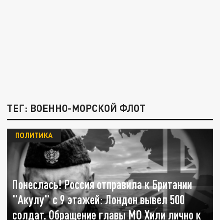
ТЕГ: ВОЕННО-МОРСКОЙ ФЛОТ
ПОЛИТИКА
Понеслась! Россия отправила к Британии
"Акулу" с 9 этажей: Лондон вывел 500
солдат. Обращение главы МО Хили лично к